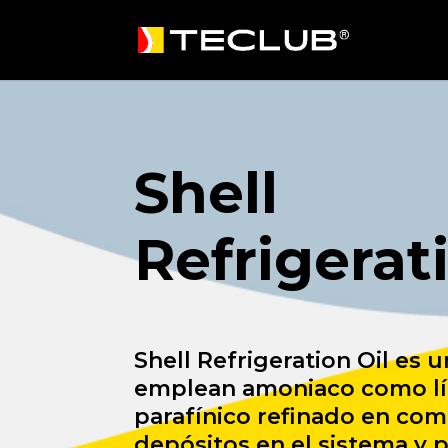
Shell
Refrigerat
Shell Refrigeration Oil es 
emplean amoniaco como líqu
parafínico refinado en com
depósitos en el sistema y 