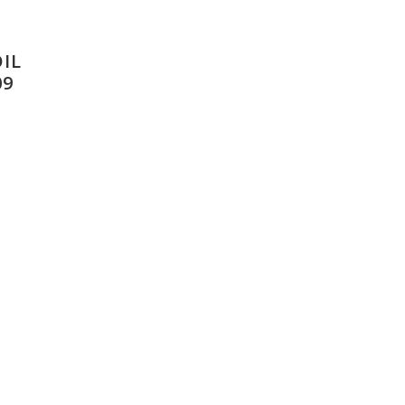
IL
09